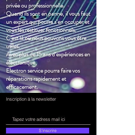
privée ou professionnelle.
Quand ils sont en panne, il vous faut
un expert qui pourra s’en occuper et
vous les restituer fonctionnels.
C’est là où nous pouvons vous être
utiles.
Avec plus de 15 ans d’expériences en
électronique,
Electron service pourra faire vos
réparations rapidement et
efficacement.
Inscription à la newsletter
S'inscrire