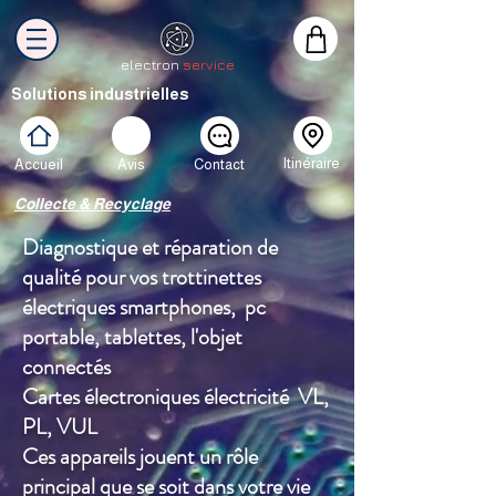
electron
service
Solutions industrielles
Itinéraire
Accueil
Avis
Contact
Collecte & Recyclage
Diagnostique et réparation de
qualité pour vos trottinettes
électriques smartphones, pc
portable, tablettes, l'objet
connectés
Cartes électroniques électricité VL,
PL, VUL
Ces appareils jouent un rôle
principal que se soit dans votre vie