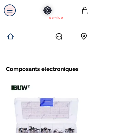
electron
service
Solutions industrielles
Itinéraire
Accueil
Avis
Contact
Collecte & Recyclage
Composants électroniques