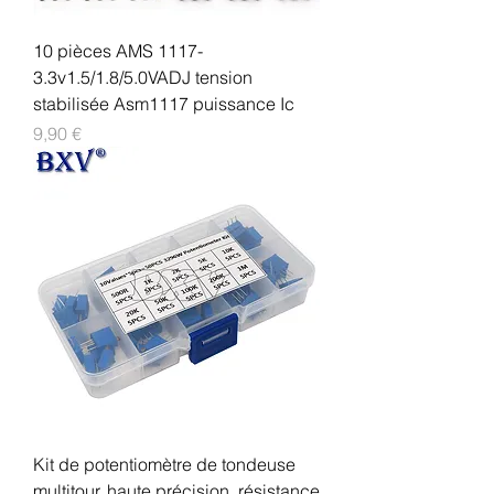
10 pièces AMS 1117-
3.3v1.5/1.8/5.0VADJ tension
stabilisée Asm1117 puissance Ic
Prix
9,90 €
Kit de potentiomètre de tondeuse
multitour, haute précision, résistance