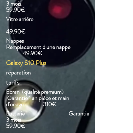
3 mois.
59.90€
Vitre arrière
49.90€
Nappes
Remplacement d'une nappe
49.90€
Galaxy S10 Plus
réparation
tarifs
Ecran (qualité premium)
Garantie 1 an pièce et main
d'oeuvre. 310€
Batterie Garantie
3 mois.
59.90€