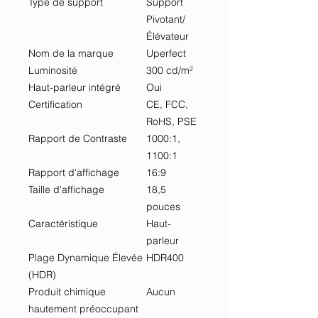
Type de support
Support
Pivotant/
Élévateur
Nom de la marque
Uperfect
Luminosité
300 cd/m²
Haut-parleur intégré
Oui
Certification
CE, FCC,
RoHS, PSE
Rapport de Contraste
1000:1,
1100:1
Rapport d'affichage
16:9
Taille d'affichage
18,5
pouces
Caractéristique
Haut-
parleur
Plage Dynamique Élevée
HDR400
(HDR)
Produit chimique
Aucun
hautement préoccupant