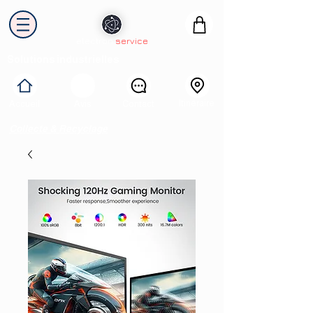
electron
service
Solutions industrielles
Itinéraire
Accueil
Avis
Contact
Collecte & Recyclage