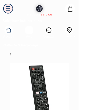
electron
service
Solutions industrielles
Itinéraire
Accueil
Avis
Contact
Collecte & Recyclage