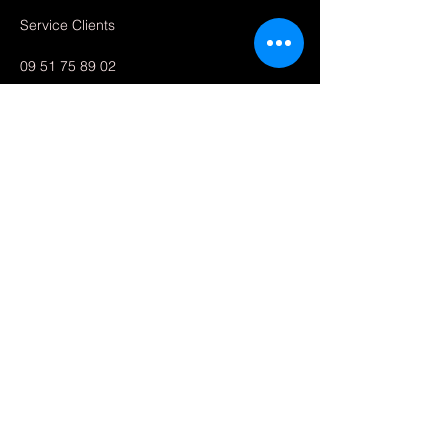
Service Clients
09 51 75 89 02
electronfixpce@gmail.com
10 chemin des Plantades
13113 Lamanon
Boutique
Services
Pièces détachées trottinette
Accessories
Mentions légales