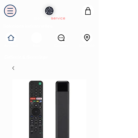
electron
service
Solutions industrielles
Itinéraire
Accueil
Avis
Contact
Collecte & Recyclage