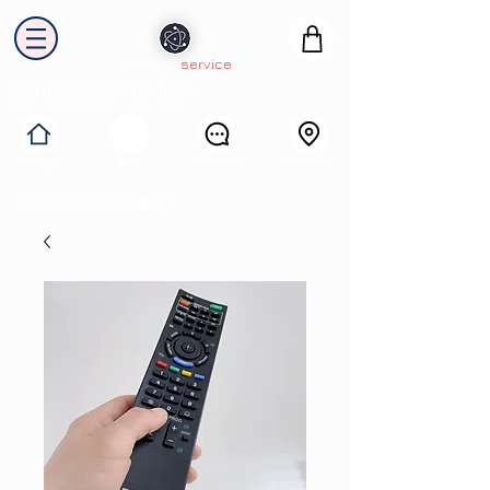
electron
service
Solutions industrielles
Itinéraire
Accueil
Avis
Contact
Collecte & Recyclage