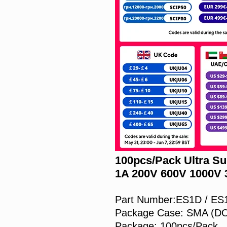
100pcs/Pack Ultra S
1A 200V 600V 1000V 
Part Number:ES1D / ES
Package Case: SMA (D
Package: 100pcs/Pack