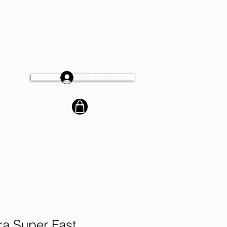
Se connecter
cter
tra Super Fast