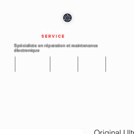
electron
service
Spécialiste en réparation et maintenance
électronique
cueil
Réparations
Boutique
A propos
Nous conta
Original Ul