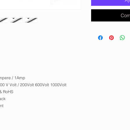
Aj
Com
mpere / 1Amp
0 V Volt / 200Volt 600Volt 1000Volt
 & RoHS
ack
nt