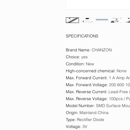
SPECIFICATIONS
Brand Name
:
CHANZON
Choice
:
yes
Condition
:
New
High-concerned chemical
:
None
Max. Forward Current
:
1 A Amp A
Max. Forward Voltage
:
200 600 100
Max. Reverse Current
:
Lead-Free
Max. Reverse Voltage
:
100pcs / P
Model Number
:
SMD Surface Mou
Origin
:
Mainland China
Type
:
Rectifier Diode
Voltage
:
3V