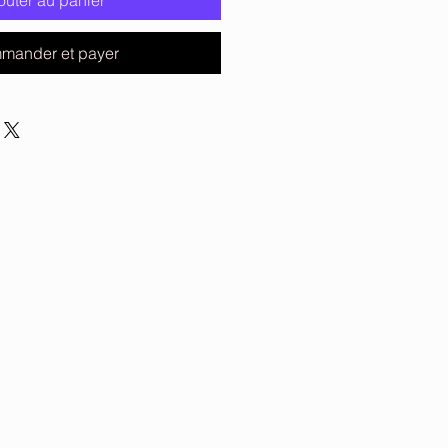
outer au panier
mander et payer