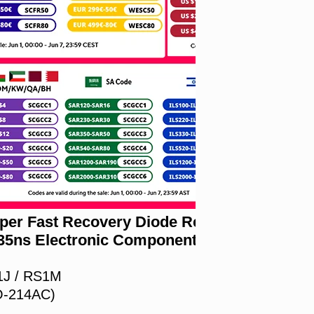
uper Fast Recovery Diode Rectifier ES1D
35ns Electronic Components
1J / RS1M
O-214AC)