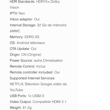
HDR Standards
:
HDR10+,Dolby
Vision
IPTV
:
Non
Inbox adaptor
:
Oui
Internal Storage
:
32 Go de mémoire
eMMC
Memory
:
DDR3 2G
OS
:
Android téléviseur
OTA Update
:
Oui
Origin
:
CN (Origine)
Power Source
:
autre,Climatisation
Remote Control
:
Inclus
Remote controller included
:
Oui
Supported Internet Services
:
NETFLIX,Télévision Google,vidéo de
YouTube
USB Ports
:
1x USB2.0
Video Output
:
Compatible HDMI 2.1
Weight
:
91.2g