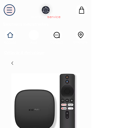
electron
service
Solutions industrielles
Itinéraire
Accueil
Avis
Contact
Collecte & Recyclage