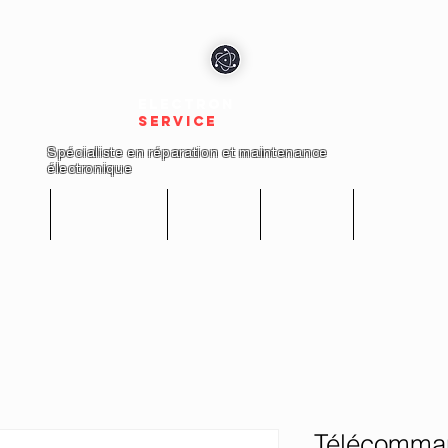
electron
service
Spécialiste en réparation et maintenance
électronique
cueil
Réparations
Boutique
A propos
Nous conta
Télécomma