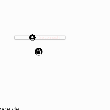
Se connecter
cter
nde de