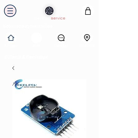
electron
service
Solutions industrielles
Itinéraire
Accueil
Avis
Contact
Collecte & Recyclage