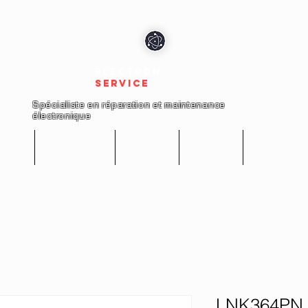
electron
service
Spécialiste en réparation et maintenance
électronique
cueil
Réparations
Boutique
A propos
Nous conta
LNK364PN