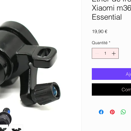
Xiaomi m365
Essential
Prix
19,90 €
Quantité
*
Aj
Com