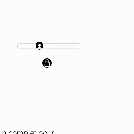
Se connecter
cter
rein complet pour