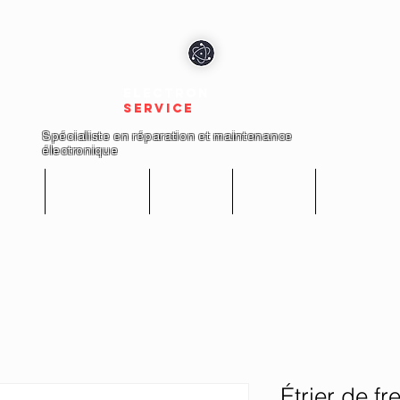
electron
service
Spécialiste en réparation et maintenance
électronique
cueil
Réparations
Boutique
A propos
Nous conta
Étrier de f