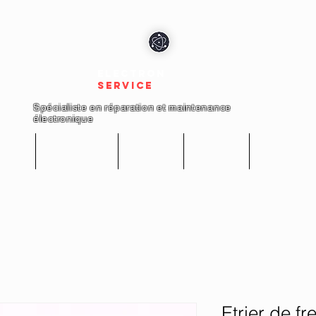
electron
service
Spécialiste en réparation et maintenance
électronique
cueil
Réparations
Boutique
A propos
Nous conta
Etrier de f