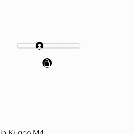
Se connecter
cter
rein Kugoo M4