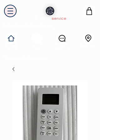
electron
service
Solutions industrielles
Itinéraire
Accueil
Avis
Contact
Collecte & Recyclage