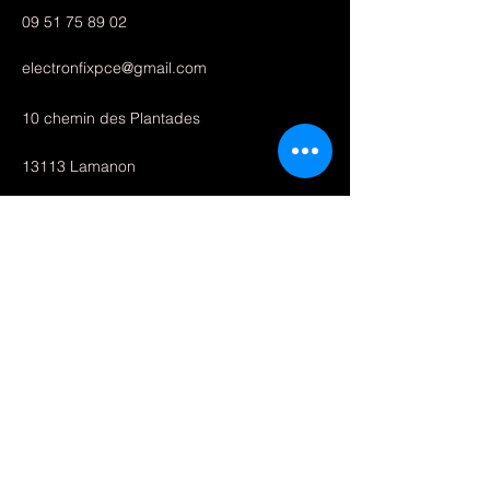
09 51 75 89 02
electronfixpce@gmail.com
10 chemin des Plantades
13113 Lamanon
Boutique
Services
Pièces détachées trottinette
Accessories
Mentions légales
A propos