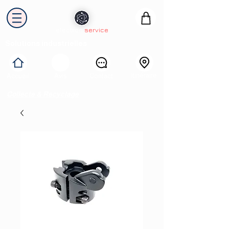
electron
service
Solutions industrielles
Itinéraire
Accueil
Avis
Contact
Collecte & Recyclage