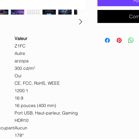
Aj
Com
Valeur
Z1FC
Autre
arzopa
300 cd/m²
Oui
CE, FCC, RoHS, WEEE
1200:1
16:9
16 pouces (400 mm)
Port USB, Haut-parleur, Gaming
HDR10
ccupant
Aucun
178°