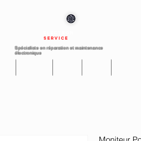
electron
service
Spécialiste en réparation et maintenance
électronique
cueil
Réparations
Boutique
A propos
Nous conta
Moniteur P