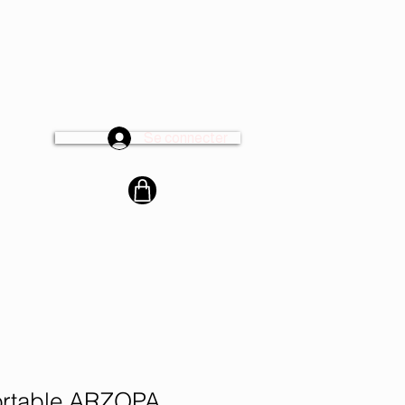
Se connecter
cter
ortable ARZOPA