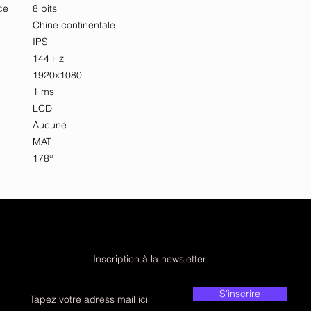
ce
8 bits
Chine continentale
IPS
144 Hz
1920x1080
1 ms
LCD
Aucune
MAT
178°
Inscription à la newsletter
S'inscrire