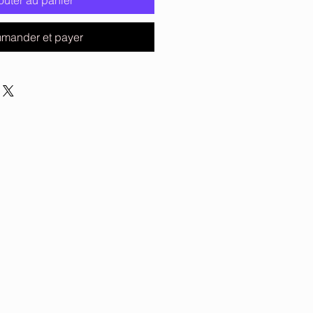
outer au panier
mander et payer