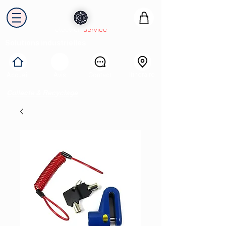
electron
service
Solutions industrielles
Itinéraire
Accueil
Avis
Contact
Collecte & Recyclage