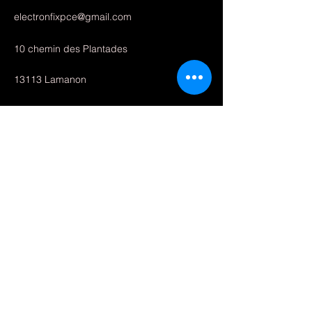
electronfixpce@gmail.com
10 chemin des Plantades
13113 Lamanon
Boutique
Services
Pièces détachées trottinette
Accessories
Mentions légales
A propos
Nous contacter