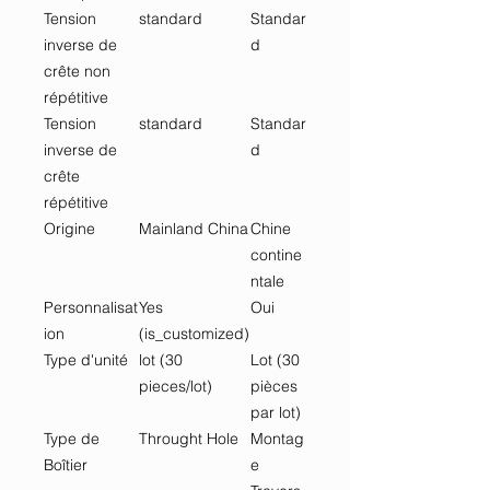
Tension
standard
Standar
inverse de
d
crête non
répétitive
Tension
standard
Standar
inverse de
d
crête
répétitive
Origine
Mainland China
Chine
contine
ntale
Personnalisat
Yes
Oui
ion
(is_customized)
Type d'unité
lot (30
Lot (30
pieces/lot)
pièces
par lot)
Type de
Throught Hole
Montag
Boîtier
e