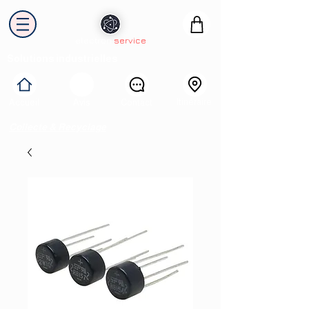
electron
service
Solutions industrielles
Itinéraire
Accueil
Avis
Contact
Collecte & Recyclage