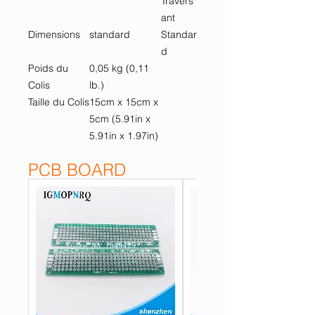
Travers
ant
Dimensions
standard
Standar
d
Poids du
0,05 kg (0,11
Colis
lb.)
Taille du Colis
15cm x 15cm x
5cm (5.91in x
5.91in x 1.97in)
PCB BOARD
26894