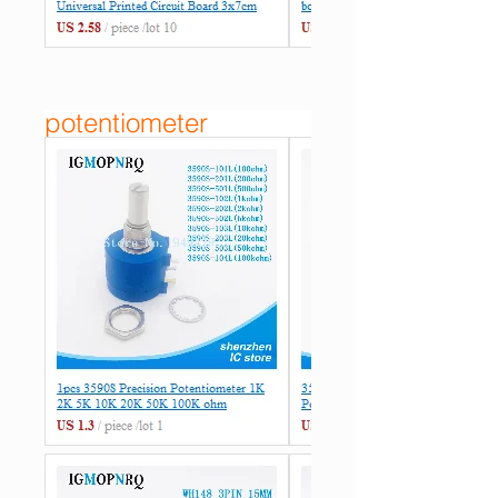
potentiometer
26634