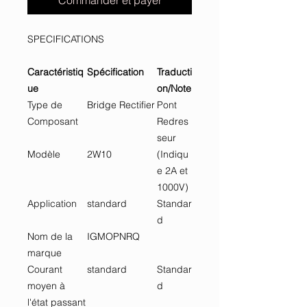
Commander et payer
SPECIFICATIONS
Caractéristiq
Spécification
Traducti
ue
on/Note
Type de
Bridge Rectifier
Pont
Composant
Redres
seur
Modèle
2W10
(Indiqu
e 2A et
1000V)
Application
standard
Standar
d
Nom de la
IGMOPNRQ
marque
Courant
standard
Standar
moyen à
d
l'état passant