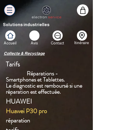
electron
service
Solutions industrielles
Itinéraire
Accueil
Avis
Contact
Collecte & Recyclage
Tarifs
Réparations -
Smartphones et Tablettes.
Le diagnostic est remboursé si une
réparation est effectuée.
HUAWEI
Huawei P30 pro
réparation