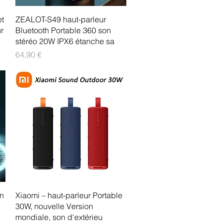
Aperçu rapide
t
ZEALOT-S49 haut-parleur
r
Bluetooth Portable 360 son
stéréo 20W IPX6 étanche sa
Prix
64,90 €
Aperçu rapide
on
Xiaomi – haut-parleur Portable
30W, nouvelle Version
mondiale, son d'extérieu