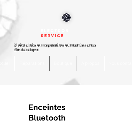
electron
service
Spécialiste en réparation et maintenance
électronique
cueil
Réparations
Boutique
A propos
Nous conta
Enceintes
Bluetooth