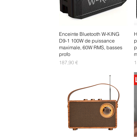
Aperçu rapide
Enceinte Bluetooth W-KING
H
D9-1 100W de puissance
p
maximale, 60W RMS, basses
p
profo
Prix
P
187,90 €
1