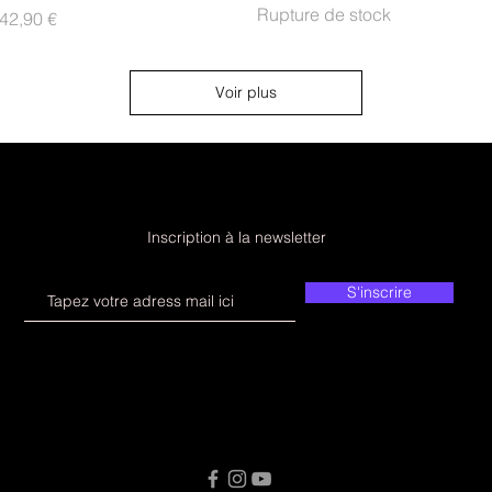
Rupture de stock
rix
42,90 €
Voir plus
Inscription à la newsletter
S'inscrire