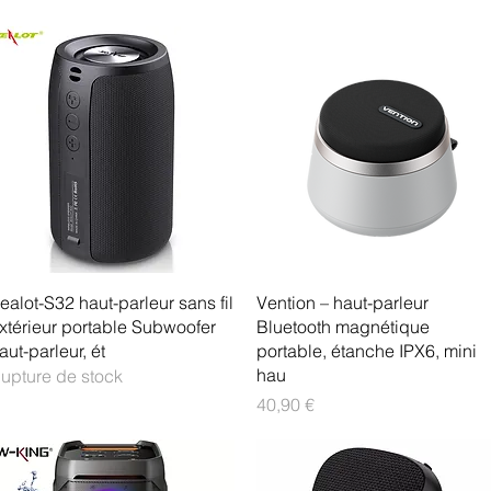
Aperçu rapide
Aperçu rapide
ealot-S32 haut-parleur sans fil
Vention – haut-parleur
xtérieur portable Subwoofer
Bluetooth magnétique
aut-parleur, ét
portable, étanche IPX6, mini
hau
upture de stock
Prix
40,90 €