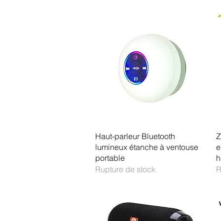
Aperçu rapide
Haut-parleur Bluetooth
Z
lumineux étanche à ventouse
e
portable
h
Rupture de stock
R