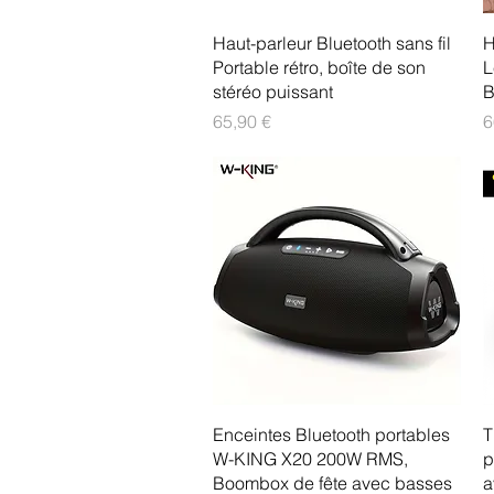
Aperçu rapide
Haut-parleur Bluetooth sans fil
H
Portable rétro, boîte de son
L
stéréo puissant
B
Prix
P
65,90 €
6
Aperçu rapide
Enceintes Bluetooth portables
T
W-KING X20 200W RMS,
p
Boombox de fête avec basses
a