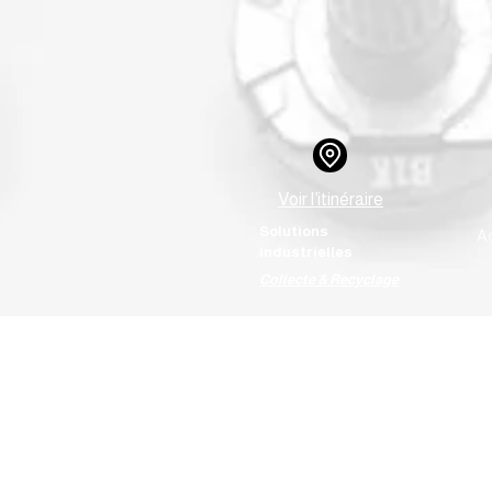
Voir l’itinéraire
Solutions
Ac
industrielles
Collecte & Recyclage