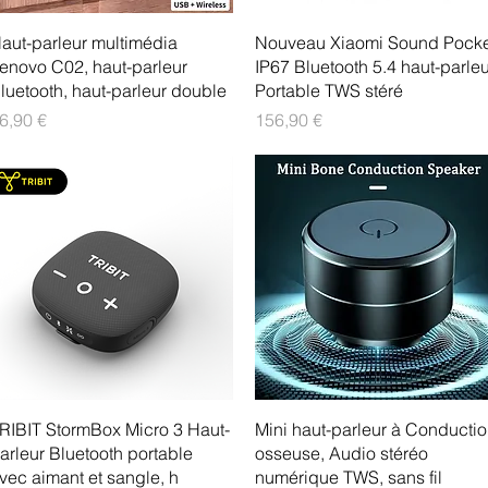
Aperçu rapide
Aperçu rapide
aut-parleur multimédia
Nouveau Xiaomi Sound Pocke
enovo C02, haut-parleur
IP67 Bluetooth 5.4 haut-parleu
luetooth, haut-parleur double
Portable TWS stéré
rix
Prix
6,90 €
156,90 €
Aperçu rapide
Aperçu rapide
RIBIT StormBox Micro 3 Haut-
Mini haut-parleur à Conducti
arleur Bluetooth portable
osseuse, Audio stéréo
vec aimant et sangle, h
numérique TWS, sans fil