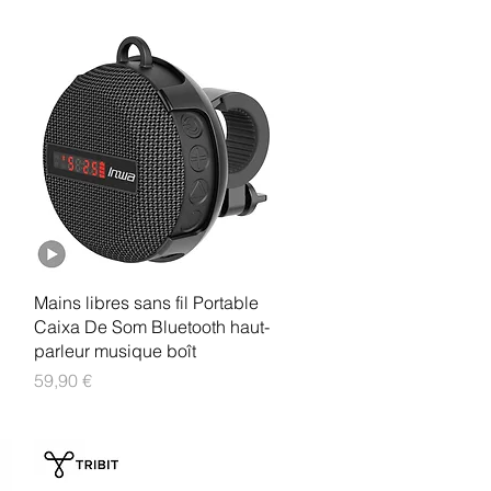
Aperçu rapide
Mains libres sans fil Portable
Caixa De Som Bluetooth haut-
parleur musique boît
Prix
59,90 €