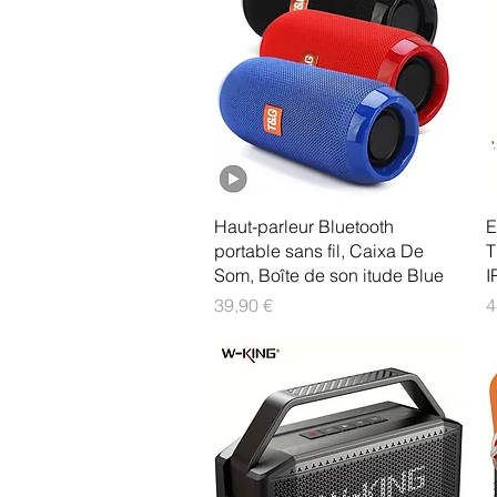
Aperçu rapide
Haut-parleur Bluetooth
E
portable sans fil, Caixa De
T
Som, Boîte de son itude Blue
I
Prix
P
39,90 €
4