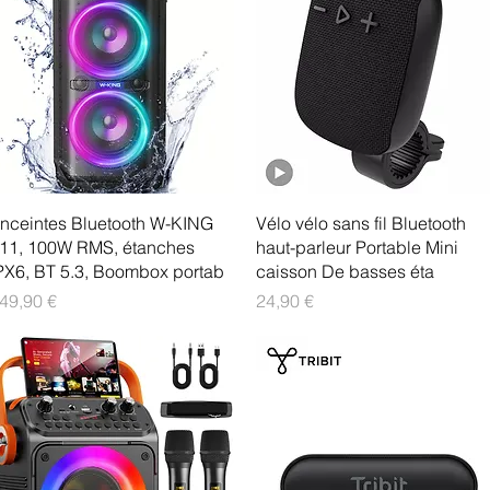
Aperçu rapide
Aperçu rapide
nceintes Bluetooth W-KING
Vélo vélo sans fil Bluetooth
11, 100W RMS, étanches
haut-parleur Portable Mini
PX6, BT 5.3, Boombox portab
caisson De basses éta
rix
Prix
49,90 €
24,90 €