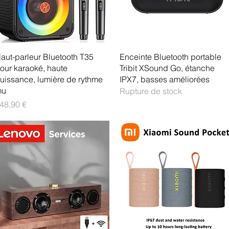
Aperçu rapide
Aperçu rapide
aut-parleur Bluetooth T35
Enceinte Bluetooth portable
our karaoké, haute
Tribit XSound Go, étanche
uissance, lumière de rythme
IPX7, basses améliorées
mu
Rupture de stock
rix
48,90 €