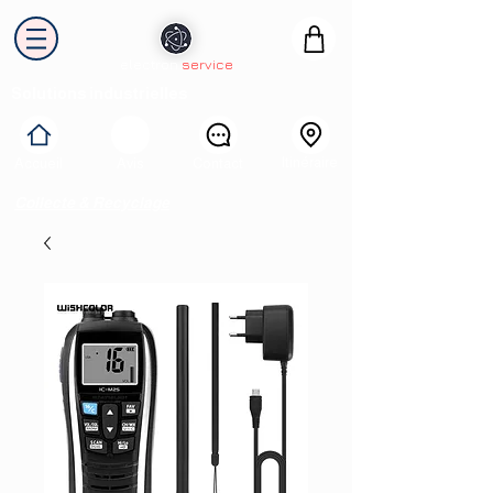
electron
service
Solutions industrielles
Itinéraire
Accueil
Avis
Contact
Collecte & Recyclage