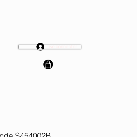
Se connecter
cter
nde S454002B