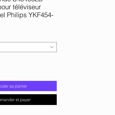
our téléviseur
el Philips YKF454-
outer au panier
mander et payer