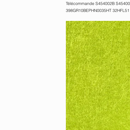
Télécommande S454002B S454002
398GR10BEPHN0035HT 32HFL5114 