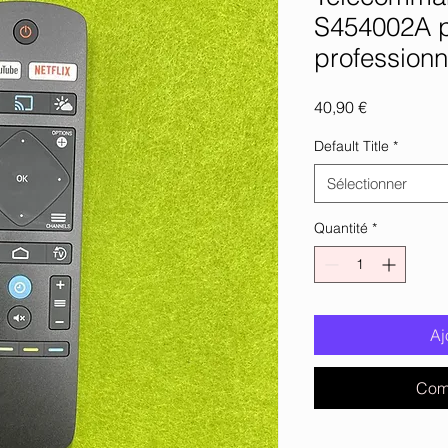
S454002A p
professionn
Prix
40,90 €
Default Title
*
Sélectionner
Quantité
*
Aj
Com