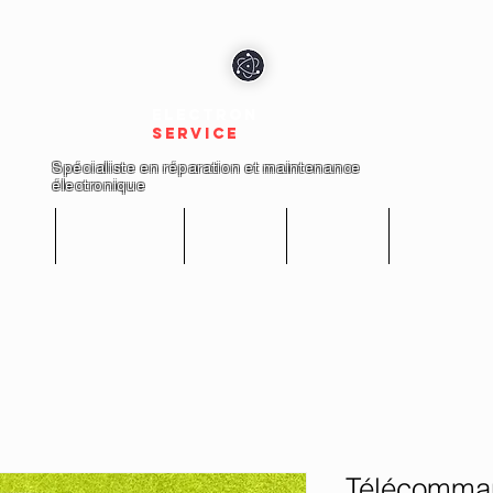
electron
service
Spécialiste en réparation et maintenance
électronique
cueil
Réparations
Boutique
A propos
Nous conta
Télécomma