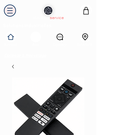
electron
service
Solutions industrielles
Itinéraire
Accueil
Avis
Contact
Collecte & Recyclage