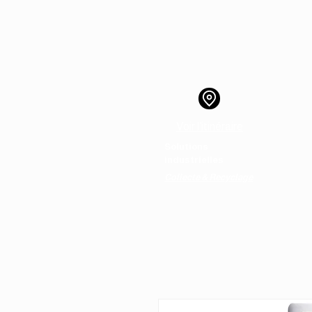
Voir l’itinéraire
Solutions
Ac
industrielles
Collecte & Recyclage