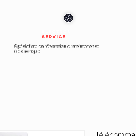
electron
service
Spécialiste en réparation et maintenance
électronique
cueil
Réparations
Boutique
A propos
Nous conta
Télécomma