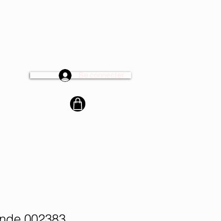
Se connecter
cter
nde 002383