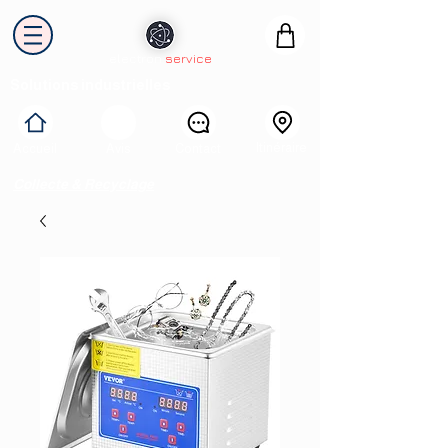
electron
service
Solutions industrielles
Itinéraire
Accueil
Avis
Contact
Collecte & Recyclage