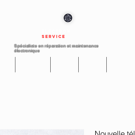
electron
service
Spécialiste en réparation et maintenance
électronique
cueil
Réparations
Boutique
A propos
Nous conta
Nouvelle t