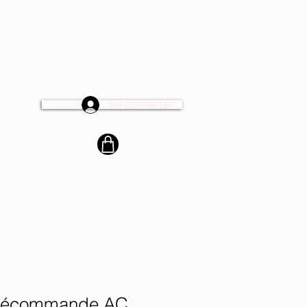
Se connecter
cter
élécommande AC