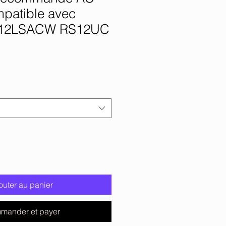
patible avec
ST12LSACW RS12UC
outer au panier
mander et payer