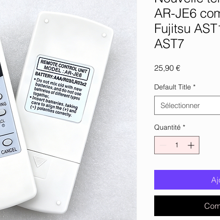
AR-JE6 com
Fujitsu A
AST7
Prix
25,90 €
Default Title
*
Sélectionner
Quantité
*
Aj
Com