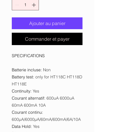
Ajouter au panier
Commander et payer
SPECIFICATIONS
Batterie incluse
:
Non
Battery test
:
only for HT118C HT118D
HT118E
Continuity
:
Yes
Courant alternatif
:
600uA 6000uA
60mA 600mA 10A
Courant continu
:
600μA/6000μA/60mA/600mA/6A/10A
Data Hold
:
Yes