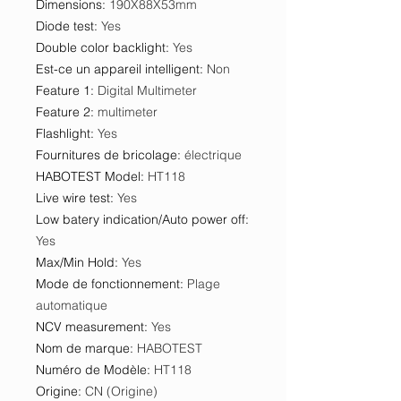
Dimensions
:
190X88X53mm
Diode test
:
Yes
Double color backlight
:
Yes
Est-ce un appareil intelligent
:
Non
Feature 1
:
Digital Multimeter
Feature 2
:
multimeter
Flashlight
:
Yes
Fournitures de bricolage
:
électrique
HABOTEST Model
:
HT118
Live wire test
:
Yes
Low batery indication/Auto power off
:
Yes
Max/Min Hold
:
Yes
Mode de fonctionnement
:
Plage
automatique
NCV measurement
:
Yes
Nom de marque
:
HABOTEST
Numéro de Modèle
:
HT118
Origine
:
CN (Origine)