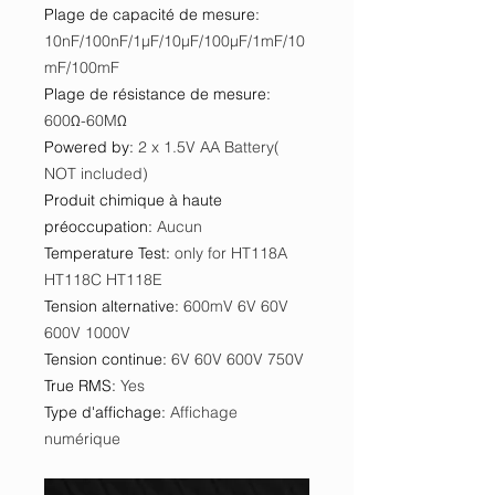
Plage de capacité de mesure
:
10nF/100nF/1μF/10μF/100μF/1mF/10
mF/100mF
Plage de résistance de mesure
:
600Ω-60MΩ
Powered by
:
2 x 1.5V AA Battery(
NOT included)
Produit chimique à haute
préoccupation
:
Aucun
Temperature Test
:
only for HT118A
HT118C HT118E
Tension alternative
:
600mV 6V 60V
600V 1000V
Tension continue
:
6V 60V 600V 750V
True RMS
:
Yes
Type d'affichage
:
Affichage
numérique