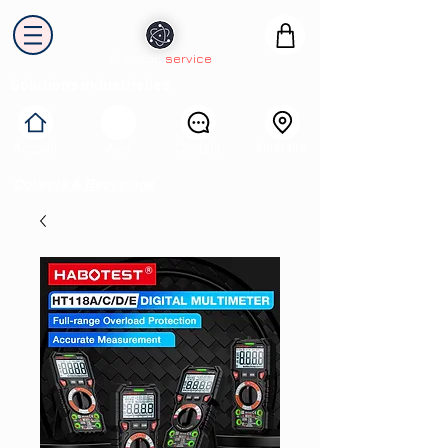
electron
service
Solutions industrielles
Itinéraire
Accueil
Avis
Contact
Collecte & Recyclage