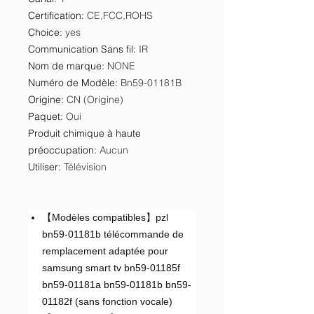
Certification
:
CE,FCC,ROHS
Choice
:
yes
Communication Sans fil
:
IR
Nom de marque
:
NONE
Numéro de Modèle
:
Bn59-01181B
Origine
:
CN (Origine)
Paquet
:
Oui
Produit chimique à haute
préoccupation
:
Aucun
Utiliser
:
Télévision
【Modèles compatibles】pzl
bn59-01181b télécommande de
remplacement adaptée pour
samsung smart tv bn59-01185f
bn59-01181a bn59-01181b bn59-
01182f (sans fonction vocale)