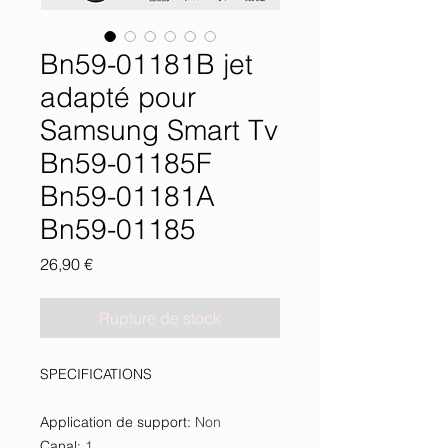
Bn59-01181B jet
adapté pour
Samsung Smart Tv
Bn59-01185F
Bn59-01181A
Bn59-01185
Prix
26,90 €
Rupture de stock
SPECIFICATIONS
Application de support
:
Non
Canal
:
1