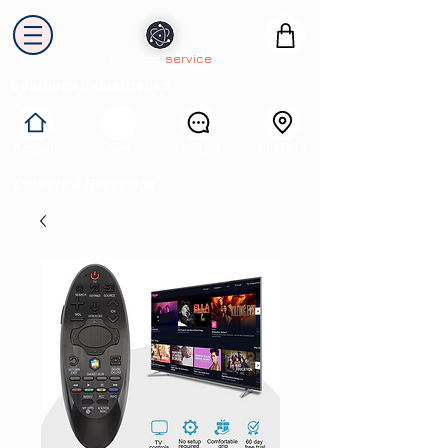
electron
service
Solutions industrielles
Itinéraire
Accueil
Avis
Contact
Collecte & Recyclage